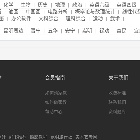
|
化学
|
生物
|
历史
|
地理
|
政治
|
英语六级
|
英语四级
画
|
油画
|
中国画
|
电路分析
|
概率论与数理统计
|
线性代
笛
|
办公软件
|
文科综合
|
理科综合
|
运动
|
武术
|
|
昆明周边
|
晋宁
|
五华
|
安宁
|
嵩明
|
禄劝
|
富民
|
宜
障
会员指南
关于我们
如何请家教
收费标准
如何做家教
联系我们
帮助中心
资料题库
提升
好书推荐
摄影教程
昆明旅行社
美术艺考网