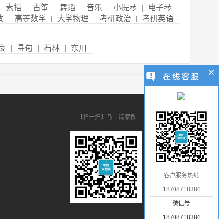
|
素描
|
古筝
|
舞蹈
|
音乐
|
小提琴
|
电子琴
|
数
|
高等数学
|
大学物理
|
考研政治
|
考研英语
|
良
|
寻甸
|
石林
|
东川
|
【扫一扫】马上请家教
客户服务热线
18708718384
微信号
18708718384