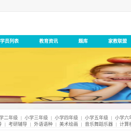
学员列表
教育资讯
题库
家教联盟
学二年级
|
小学三年级
|
小学四年级
|
小学五年级
|
小学六
导
|
考研辅导
|
外语语种
|
美术绘画
|
音乐舞蹈乐器
|
计算