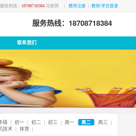
服务热线：
18708718384
冯老师
|
教师注册
|
教师/学员登录
服务热线：18708718384
联系我们
年级
|
初一
|
初二
|
初三
|
高一
|
高二
|
高三
|
机技术
|
体育
|