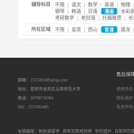
辅导科目
不限
|
语文
|
数学
|
英语
|
物理
钢琴
|
韩语
|
日语
|
漫画
|
水彩
考研数学
|
老挝语
|
托福雅思
|
长
所在区域
不限
|
呈贡
|
西山
|
官渡
|
盘龙
售后保
邮箱：2557492485@qq.com
地址：昆明市呈贡区云南师范大学
使用条款
电话：18708718384
隐私保护
QQ：2557492485
免责声明
友情链接：
新航道留学
高考志愿规划师
学历提升
在职学历