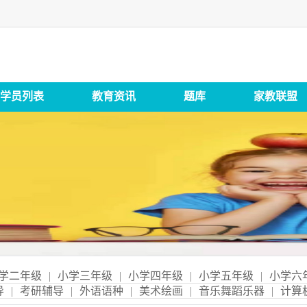
学员列表
教育资讯
题库
家教联盟
学二年级
|
小学三年级
|
小学四年级
|
小学五年级
|
小学六
导
|
考研辅导
|
外语语种
|
美术绘画
|
音乐舞蹈乐器
|
计算