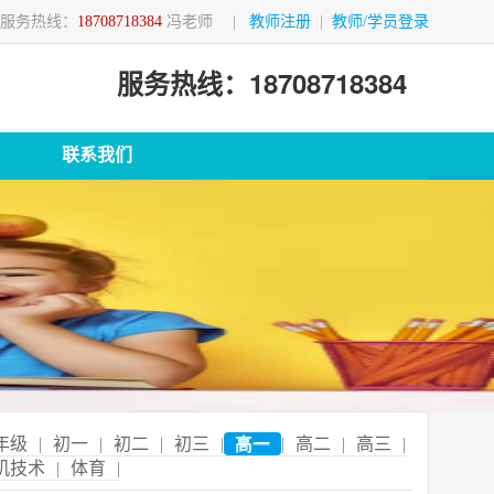
服务热线：
18708718384
冯老师
|
教师注册
|
教师/学员登录
服务热线：18708718384
联系我们
年级
|
初一
|
初二
|
初三
|
高一
|
高二
|
高三
|
机技术
|
体育
|