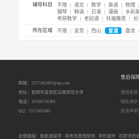
辅导科目
不限
|
语文
|
数学
|
英语
|
物理
钢琴
|
韩语
|
日语
|
漫画
|
水彩
考研数学
|
老挝语
|
托福雅思
|
长
所在区域
不限
|
呈贡
|
西山
|
官渡
|
盘龙
售后保
邮箱：2557492485@qq.com
地址：昆明市呈贡区云南师范大学
使用条款
电话：18708718384
隐私保护
QQ：2557492485
免责声明
友情链接：
新航道留学
高考志愿规划师
学历提升
在职学历