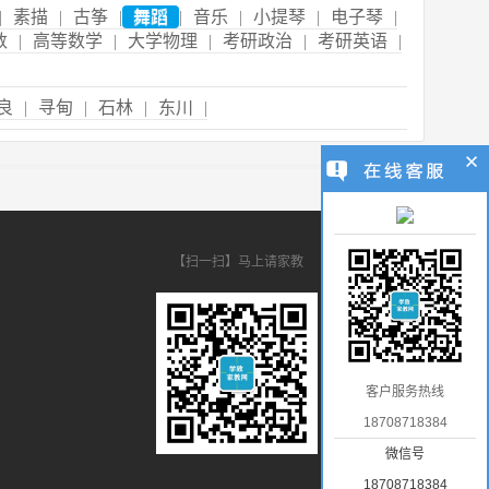
|
素描
|
古筝
|
舞蹈
|
音乐
|
小提琴
|
电子琴
|
数
|
高等数学
|
大学物理
|
考研政治
|
考研英语
|
良
|
寻甸
|
石林
|
东川
|
【扫一扫】马上请家教
客户服务热线
18708718384
微信号
18708718384