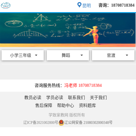
咨询：18708718384
昆明
小学三年级
舞蹈
官渡
咨询服务热线：
冯老师 18708718384
教员必读
学员必读
联系我们
关于我们
售后保障
帮助中心
资料题库
学致家教网 版权所有
辽ICP备2021002800号
辽公网安备 21080302000348号