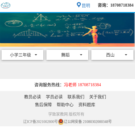
咨询：18708718384
昆明
小学三年级
舞蹈
西山
咨询服务热线：
冯老师 18708718384
教员必读
学员必读
联系我们
关于我们
售后保障
帮助中心
资料题库
学致家教网 版权所有
辽ICP备2021002800号
辽公网安备 21080302000348号