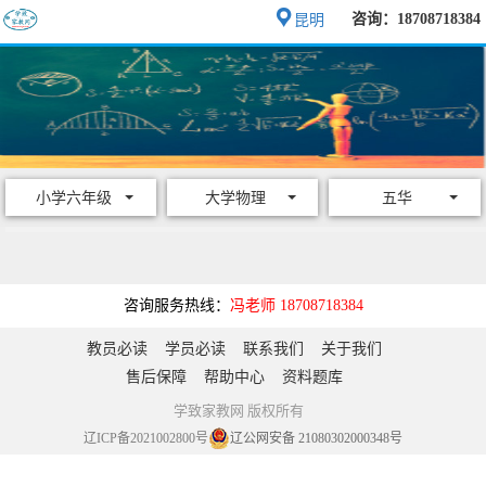
咨询：18708718384
昆明
小学六年级
大学物理
五华
咨询服务热线：
冯老师 18708718384
教员必读
学员必读
联系我们
关于我们
售后保障
帮助中心
资料题库
学致家教网 版权所有
辽ICP备2021002800号
辽公网安备 21080302000348号