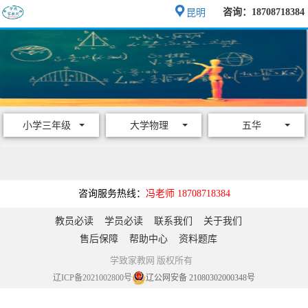
咨询：18708718384
昆明
小学三年级
大学物理
五华
咨询服务热线：
冯老师 18708718384
教员必读
学员必读
联系我们
关于我们
售后保障
帮助中心
资料题库
学致家教网 版权所有
辽ICP备2021002800号
辽公网安备 21080302000348号