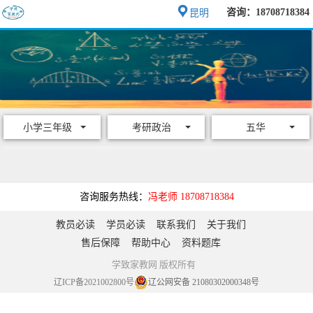
咨询：18708718384
昆明
小学三年级
考研政治
五华
咨询服务热线：
冯老师 18708718384
教员必读
学员必读
联系我们
关于我们
售后保障
帮助中心
资料题库
学致家教网 版权所有
辽ICP备2021002800号
辽公网安备 21080302000348号