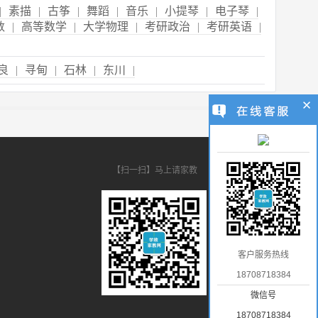
|
素描
|
古筝
|
舞蹈
|
音乐
|
小提琴
|
电子琴
|
数
|
高等数学
|
大学物理
|
考研政治
|
考研英语
|
良
|
寻甸
|
石林
|
东川
|
【扫一扫】马上请家教
客户服务热线
18708718384
微信号
18708718384