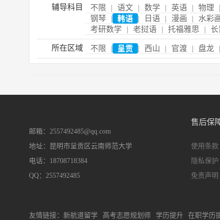
辅导科目
不限
|
语文
|
数学
|
英语
|
物理
钢琴
|
韩语
|
日语
|
漫画
|
水彩
考研数学
|
老挝语
|
托福雅思
|
长
所在区域
不限
|
呈贡
|
西山
|
官渡
|
盘龙
售后保
邮箱：2557492485@qq.com
地址：昆明市呈贡区云南师范大学
使用条款
电话：18708718384
隐私保护
QQ：2557492485
免责声明
友情链接：
新航道留学
高考志愿规划师
学历提升
在职学历