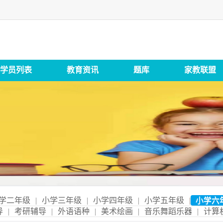
学员列表
教育资讯
题库
家教联盟
学二年级
|
小学三年级
|
小学四年级
|
小学五年级
|
小学六
导
|
考研辅导
|
外语语种
|
美术绘画
|
音乐舞蹈乐器
|
计算