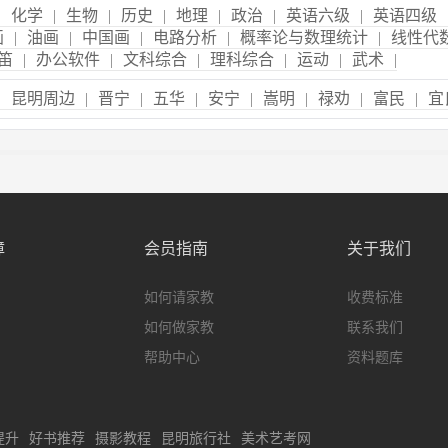
|
化学
|
生物
|
历史
|
地理
|
政治
|
英语六级
|
英语四级
画
|
油画
|
中国画
|
电路分析
|
概率论与数理统计
|
线性代
笛
|
办公软件
|
文科综合
|
理科综合
|
运动
|
武术
|
|
昆明周边
|
晋宁
|
五华
|
安宁
|
嵩明
|
禄劝
|
富民
|
宜
障
会员指南
关于我们
如何请家教
收费标准
如何做家教
联系我们
帮助中心
资料题库
提升
好书推荐
摄影教程
昆明旅行社
美术艺考网