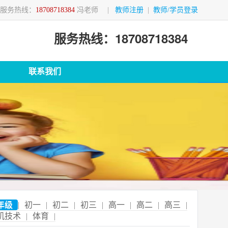
服务热线：
18708718384
冯老师
|
教师注册
|
教师/学员登录
服务热线：18708718384
联系我们
年级
|
初一
|
初二
|
初三
|
高一
|
高二
|
高三
|
机技术
|
体育
|