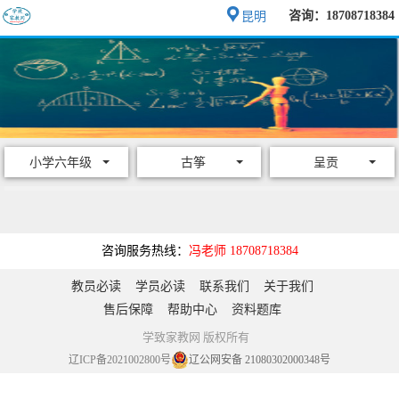
咨询：18708718384
昆明
小学六年级
古筝
呈贡
咨询服务热线：
冯老师 18708718384
教员必读
学员必读
联系我们
关于我们
售后保障
帮助中心
资料题库
学致家教网 版权所有
辽ICP备2021002800号
辽公网安备 21080302000348号