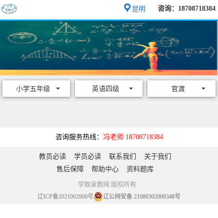
咨询：18708718384
昆明
小学五年级
英语四级
官渡
咨询服务热线：
冯老师 18708718384
教员必读
学员必读
联系我们
关于我们
售后保障
帮助中心
资料题库
学致家教网 版权所有
辽ICP备2021002800号
辽公网安备 21080302000348号