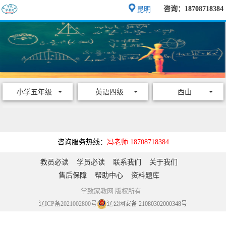
咨询：18708718384
昆明
小学五年级
英语四级
西山
咨询服务热线：
冯老师 18708718384
教员必读
学员必读
联系我们
关于我们
售后保障
帮助中心
资料题库
学致家教网 版权所有
辽ICP备2021002800号
辽公网安备 21080302000348号