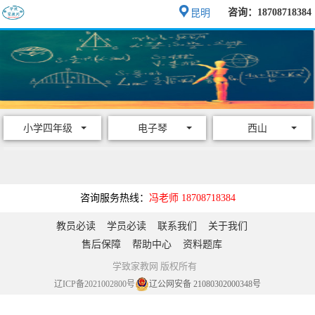
咨询：18708718384
昆明
小学四年级
电子琴
西山
咨询服务热线：
冯老师 18708718384
教员必读
学员必读
联系我们
关于我们
售后保障
帮助中心
资料题库
学致家教网 版权所有
辽ICP备2021002800号
辽公网安备 21080302000348号