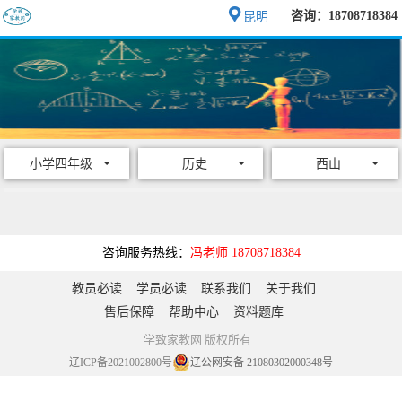
咨询：18708718384
昆明
小学四年级
历史
西山
咨询服务热线：
冯老师 18708718384
教员必读
学员必读
联系我们
关于我们
售后保障
帮助中心
资料题库
学致家教网 版权所有
辽ICP备2021002800号
辽公网安备 21080302000348号