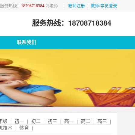
服务热线：
18708718384
冯老师
|
教师注册
|
教师/学员登录
服务热线：18708718384
联系我们
年级
|
初一
|
初二
|
初三
|
高一
|
高二
|
高三
|
机技术
|
体育
|