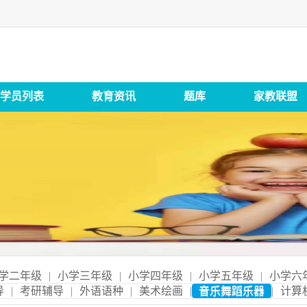
学员列表
教育资讯
题库
家教联盟
学二年级
|
小学三年级
|
小学四年级
|
小学五年级
|
小学六
导
|
考研辅导
|
外语语种
|
美术绘画
|
音乐舞蹈乐器
|
计算