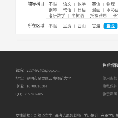
辅导科目
不限
|
语文
|
数学
|
英语
|
物理
钢琴
|
韩语
|
日语
|
漫画
|
水彩
考研数学
|
老挝语
|
托福雅思
|
长
所在区域
不限
|
呈贡
|
西山
|
官渡
|
盘龙
售后保
邮箱：2557492485@qq.com
地址：昆明市呈贡区云南师范大学
使用条款
电话：18708718384
隐私保护
QQ：2557492485
免责声明
友情链接：
新航道留学
高考志愿规划师
学历提升
在职学历