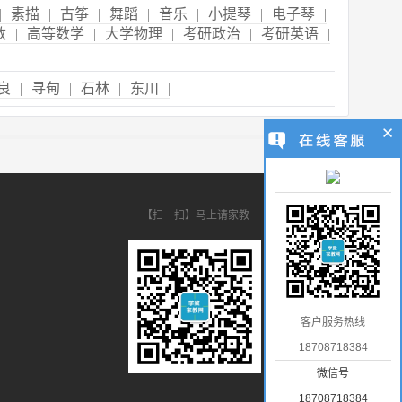
|
素描
|
古筝
|
舞蹈
|
音乐
|
小提琴
|
电子琴
|
数
|
高等数学
|
大学物理
|
考研政治
|
考研英语
|
良
|
寻甸
|
石林
|
东川
|
【扫一扫】马上请家教
客户服务热线
18708718384
微信号
18708718384