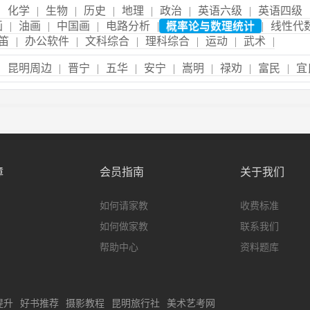
|
化学
|
生物
|
历史
|
地理
|
政治
|
英语六级
|
英语四级
画
|
油画
|
中国画
|
电路分析
|
概率论与数理统计
|
线性代
笛
|
办公软件
|
文科综合
|
理科综合
|
运动
|
武术
|
|
昆明周边
|
晋宁
|
五华
|
安宁
|
嵩明
|
禄劝
|
富民
|
宜
障
会员指南
关于我们
如何请家教
收费标准
如何做家教
联系我们
帮助中心
资料题库
提升
好书推荐
摄影教程
昆明旅行社
美术艺考网