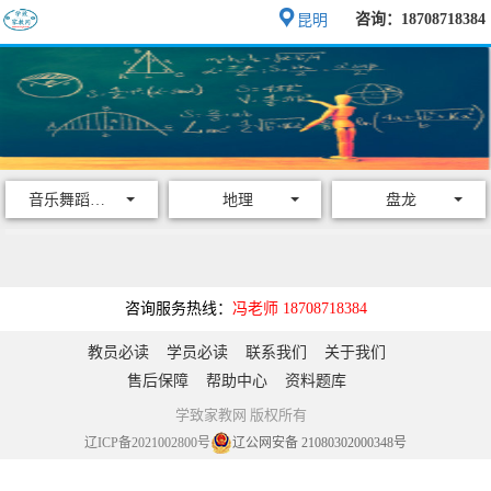
咨询：18708718384
昆明
音乐舞蹈乐器
地理
盘龙
咨询服务热线：
冯老师 18708718384
教员必读
学员必读
联系我们
关于我们
售后保障
帮助中心
资料题库
学致家教网 版权所有
辽ICP备2021002800号
辽公网安备 21080302000348号