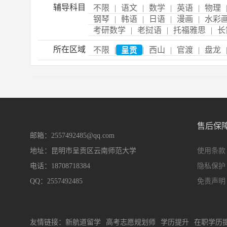
辅导科目
不限
|
语文
|
数学
|
英语
|
物理
钢琴
|
韩语
|
日语
|
漫画
|
水彩
考研数学
|
老挝语
|
托福雅思
|
长
所在区域
不限
|
呈贡
|
西山
|
官渡
|
盘龙
售后保
邮箱：2557492485@qq.com
地址：昆明市呈贡区云南师范大学
使用条款
电话：18708718384
隐私保护
QQ：2557492485
免责声明
友情链接：
新航道留学
高考志愿规划师
学历提升
在职学历