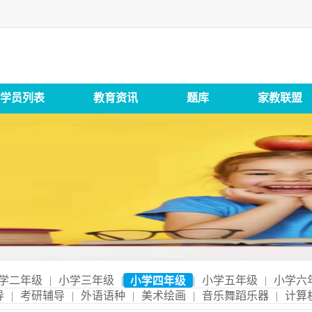
学员列表
教育资讯
题库
家教联盟
学二年级
|
小学三年级
|
小学四年级
|
小学五年级
|
小学六
导
|
考研辅导
|
外语语种
|
美术绘画
|
音乐舞蹈乐器
|
计算