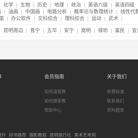
|
化学
|
生物
|
历史
|
地理
|
政治
|
英语六级
|
英语四级
画
|
油画
|
中国画
|
电路分析
|
概率论与数理统计
|
线性代
笛
|
办公软件
|
文科综合
|
理科综合
|
运动
|
武术
|
|
昆明周边
|
晋宁
|
五华
|
安宁
|
嵩明
|
禄劝
|
富民
|
宜
障
会员指南
关于我们
如何请家教
收费标准
如何做家教
联系我们
帮助中心
资料题库
提升
好书推荐
摄影教程
昆明旅行社
美术艺考网