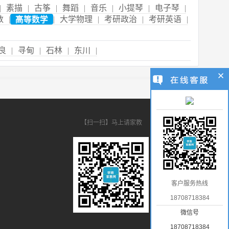
|
素描
|
古筝
|
舞蹈
|
音乐
|
小提琴
|
电子琴
|
数
|
高等数学
|
大学物理
|
考研政治
|
考研英语
|
良
|
寻甸
|
石林
|
东川
|
【扫一扫】马上请家教
客户服务热线
18708718384
微信号
18708718384