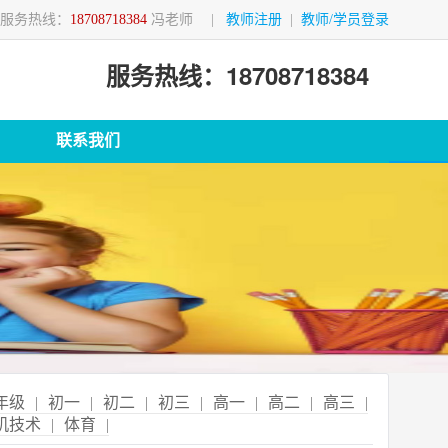
服务热线：
18708718384
冯老师
|
教师注册
|
教师/学员登录
服务热线：18708718384
联系我们
年级
|
初一
|
初二
|
初三
|
高一
|
高二
|
高三
|
机技术
|
体育
|