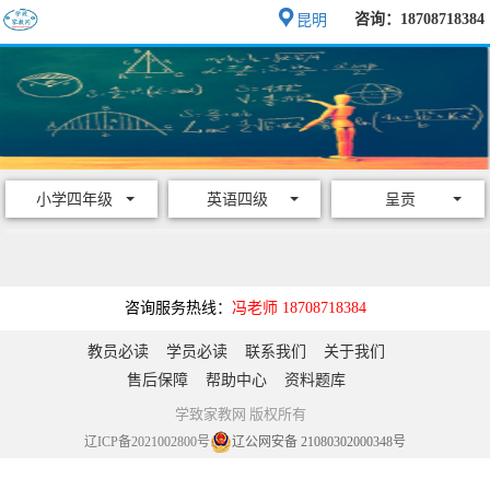
咨询：18708718384
昆明
小学四年级
英语四级
呈贡
咨询服务热线：
冯老师 18708718384
教员必读
学员必读
联系我们
关于我们
售后保障
帮助中心
资料题库
学致家教网 版权所有
辽ICP备2021002800号
辽公网安备 21080302000348号