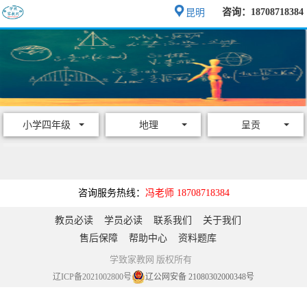
咨询：18708718384
昆明
小学四年级
地理
呈贡
咨询服务热线：
冯老师 18708718384
教员必读
学员必读
联系我们
关于我们
售后保障
帮助中心
资料题库
学致家教网 版权所有
辽ICP备2021002800号
辽公网安备 21080302000348号